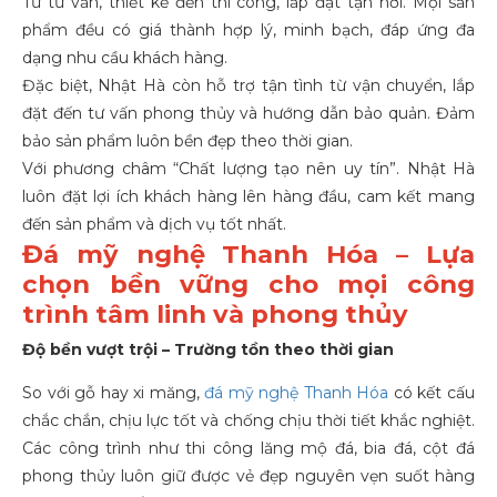
Từ tư vấn, thiết kế đến thi công, lắp đặt tận nơi. Mọi sản
phẩm đều có giá thành hợp lý, minh bạch, đáp ứng đa
dạng nhu cầu khách hàng.
Đặc biệt, Nhật Hà còn hỗ trợ tận tình từ vận chuyển, lắp
đặt đến tư vấn phong thủy và hướng dẫn bảo quản. Đảm
bảo sản phẩm luôn bền đẹp theo thời gian.
Với phương châm “Chất lượng tạo nên uy tín”. Nhật Hà
luôn đặt lợi ích khách hàng lên hàng đầu, cam kết mang
đến sản phẩm và dịch vụ tốt nhất.
Đá mỹ nghệ Thanh Hóa – Lựa
chọn bền vững cho mọi công
trình tâm linh và phong thủy
Độ bền vượt trội – Trường tồn theo thời gian
So với gỗ hay xi măng,
đá mỹ nghệ Thanh Hóa
có kết cấu
chắc chắn, chịu lực tốt và chống chịu thời tiết khắc nghiệt.
Các công trình như
thi công
lăng mộ đá
, bia đá, cột đá
phong thủy luôn giữ được vẻ đẹp nguyên vẹn suốt hàng