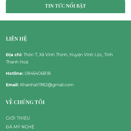
THỦY - ĐÁ MỸ NGHỆ NHẬT HÀ
TIN TỨC NỔI BẬT
TUE 06, 2025
LIÊN HỆ
Địa chỉ:
Thôn 7, Xã Vĩnh Thịnh, Huyện Vĩnh Lộc, Tỉnh
Thanh Hoá
Hotline:
0846406818
Email:
Khainhat1982@gmail.com
VỀ CHÚNG TÔI
GIỚI THIỆU
ĐÁ MỸ NGHỆ