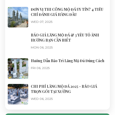
ĐƠN VỊ THI CÔNG MỘ ĐÁ UY TÍN? 4 TIÊU
CHÍ ĐÁNH GIÁ HÀNG ĐẦU
WED 07, 2025
BÁO GIÁ LĂNG MỘ ĐÁ & 3 YẾU TỐ ẢNH
HƯỞNG BẠN CẦN BIẾT
MON 06, 2025
Hướng Dẫn Bảo Trì Lăng Mộ Đá Đúng Cách
FRI 06, 2025
CHI PHÍ LĂNG MỘ ĐÁ 2025 - BÁO GIÁ
TRỌN GÓI TẠI XƯỞNG
WED 06, 2025
CỔNG ĐÁ LĂNG MỘ ĐẸP, CHUẨN PHONG