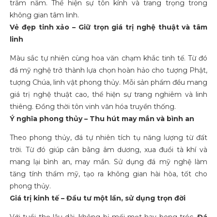
trăm năm. Thể hiện sự tôn kính và trang trọng trong
không gian tâm linh.
Vẻ đẹp tinh xảo – Giữ trọn giá trị nghệ thuật và tâm
linh
Màu sắc tự nhiên cùng hoa văn chạm khắc tinh tế. Từ đó
đá mỹ nghệ trở thành lựa chọn hoàn hảo cho tượng Phật,
tượng Chúa, linh vật phong thủy. Mỗi sản phẩm đều mang
giá trị nghệ thuật cao, thể hiện sự trang nghiêm và linh
thiêng. Đồng thời tôn vinh văn hóa truyền thống.
Ý nghĩa phong thủy – Thu hút may mắn và bình an
Theo phong thủy, đá tự nhiên tích tụ năng lượng từ đất
trời. Từ đó giúp cân bằng âm dương, xua đuổi tà khí và
mang lại bình an, may mắn. Sử dụng đá mỹ nghệ làm
tăng tính thẩm mỹ, tạo ra không gian hài hòa, tốt cho
phong thủy.
Giá trị kinh tế – Đầu tư một lần, sử dụng trọn đời
Với tuổi thọ lâu dài, không bị mối mọt hay bong tróc.
Đá