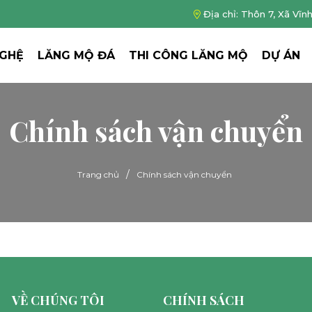
Địa chỉ: Thôn 7, Xã Vĩn
NGHỆ
LĂNG MỘ ĐÁ
THI CÔNG LĂNG MỘ
DỰ ÁN
Chính sách vận chuyển
/
Trang chủ
Chính sách vận chuyển
VỀ CHÚNG TÔI
CHÍNH SÁCH