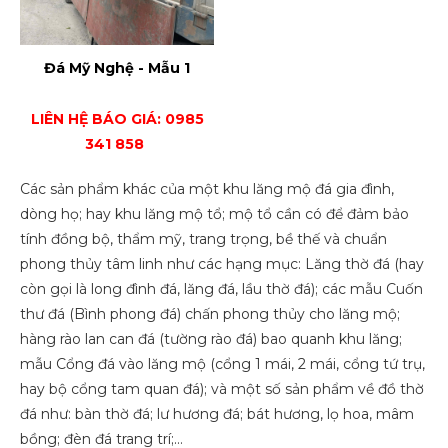
Đá Mỹ Nghệ - Mẫu 1
LIÊN HỆ BÁO GIÁ: 0985
341 858
Các sản phẩm khác của một khu lăng mộ đá gia đình,
dòng họ; hay khu lăng mộ tổ; mộ tổ cần có để đảm bảo
tính đồng bộ, thẩm mỹ, trang trọng, bề thế và chuẩn
phong thủy tâm linh như các hạng mục: Lăng thờ đá (hay
còn gọi là long đình đá, lăng đá, lầu thờ đá); các mẫu Cuốn
thư đá (Bình phong đá) chấn phong thủy cho lăng mộ;
hàng rào lan can đá (tường rào đá) bao quanh khu lăng;
mẫu Cổng đá vào lăng mộ (cổng 1 mái, 2 mái, cổng tứ trụ,
hay bộ cổng tam quan đá); và một số sản phẩm về đồ thờ
đá như: bàn thờ đá; lư hương đá; bát hương, lọ hoa, mâm
bồng; đèn đá trang trí;…