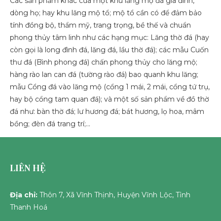
Các sản phẩm khác của một khu lăng mộ đá gia đình,
dòng họ; hay khu lăng mộ tổ; mộ tổ cần có để đảm bảo
tính đồng bộ, thẩm mỹ, trang trọng, bề thế và chuẩn
phong thủy tâm linh như các hạng mục: Lăng thờ đá (hay
còn gọi là long đình đá, lăng đá, lầu thờ đá); các mẫu Cuốn
thư đá (Bình phong đá) chấn phong thủy cho lăng mộ;
hàng rào lan can đá (tường rào đá) bao quanh khu lăng;
mẫu Cổng đá vào lăng mộ (cổng 1 mái, 2 mái, cổng tứ trụ,
hay bộ cổng tam quan đá); và một số sản phẩm về đồ thờ
đá như: bàn thờ đá; lư hương đá; bát hương, lọ hoa, mâm
bồng; đèn đá trang trí;…
LIÊN HỆ
Địa chỉ:
Thôn 7, Xã Vĩnh Thịnh, Huyện Vĩnh Lộc, Tỉnh
Thanh Hoá