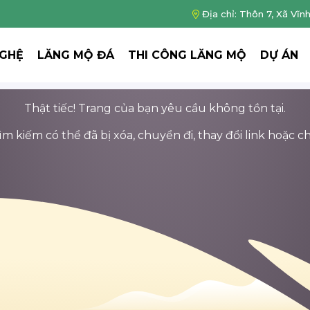
Địa chỉ: Thôn 7, Xã Vĩn
NGHỆ
LĂNG MỘ ĐÁ
THI CÔNG LĂNG MỘ
DỰ ÁN
Thật tiếc! Trang của bạn yêu cầu không tồn tại.
 kiếm có thể đã bị xóa, chuyển đi, thay đổi link hoặc ch