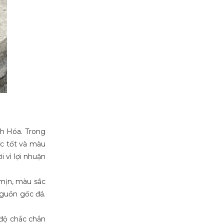
nh Hóa. Trong
ực tốt và màu
 vì lợi nhuận
 mịn, màu sắc
nguồn gốc đá.
 độ chắc chắn