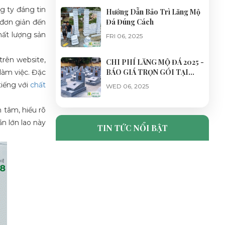
g ty đáng tin
Hướng Dẫn Bảo Trì Lăng Mộ
Đá Đúng Cách
 đơn giản đến
hất lượng sản
FRI 06, 2025
trên website,
CHI PHÍ LĂNG MỘ ĐÁ 2025 -
BÁO GIÁ TRỌN GÓI TẠI
làm việc. Đặc
XƯỞNG
tiếng với
chất
WED 06, 2025
 tâm, hiểu rõ
CỔNG ĐÁ LĂNG MỘ ĐẸP,
CHUẨN PHONG THỦY - ĐÁ
ần lớn lao này
TIN TỨC NỔI BẬT
MỸ NGHỆ NHẬT HÀ
TUE 06, 2025