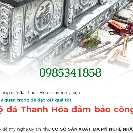
i công mộ đá Thanh Hóa chuyên nghiệp
ý quan trọng để đạt kết quả tốt
mộ đá Thanh Hóa đảm bảo công
y đá mỹ nghệ
uy tín như
CƠ SỞ SẢN XUẤT ĐÁ MỸ NGHỆ NHẬ