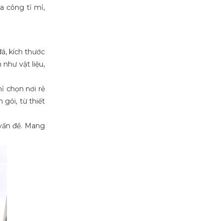
a công tỉ mỉ,
đá, kích thước
 như vật liệu,
ỉ chọn nơi rẻ
gói, từ thiết
 vấn đề. Mang