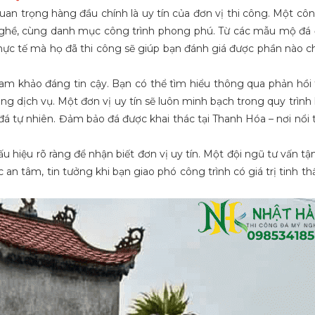
quan trọng hàng đầu chính là uy tín của đơn vị thi công. Một côn
 nghề, cùng danh mục công trình phong phú. Từ các mẫu mộ đá
hực tế mà họ đã thi công sẽ giúp bạn đánh giá được phần nào c
m khảo đáng tin cậy. Bạn có thể tìm hiểu thông qua phản hồi 
ng dịch vụ. Một đơn vị uy tín sẽ luôn minh bạch trong quy trình 
 đá tự nhiên. Đảm bảo đá được khai thác tại Thanh Hóa – nơi nổi 
 hiệu rõ ràng để nhận biết đơn vị uy tín. Một đội ngũ tư vấn tận
an tâm, tin tưởng khi bạn giao phó công trình có giá trị tinh th