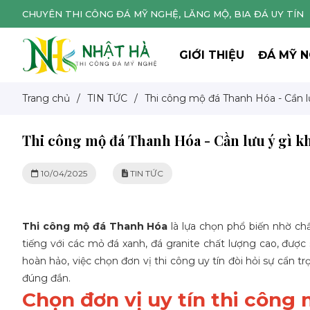
CHUYÊN THI CÔNG ĐÁ MỸ NGHỆ, LĂNG MỘ, BIA ĐÁ UY TÍN
GIỚI THIỆU
ĐÁ MỸ 
Trang chủ
/
TIN TỨC
/
Thi công mộ đá Thanh Hóa - Cần lư
Thi công mộ đá Thanh Hóa - Cần lưu ý gì kh
10/04/2025
TIN TỨC
Thi công mộ đá Thanh Hóa
là lựa chọn phổ biến nhờ ch
tiếng với các mỏ đá xanh, đá granite chất lượng cao, được
hoàn hảo, việc chọn đơn vị thi công uy tín đòi hỏi sự cẩn t
đúng đắn.
Chọn đơn vị uy tín thi công