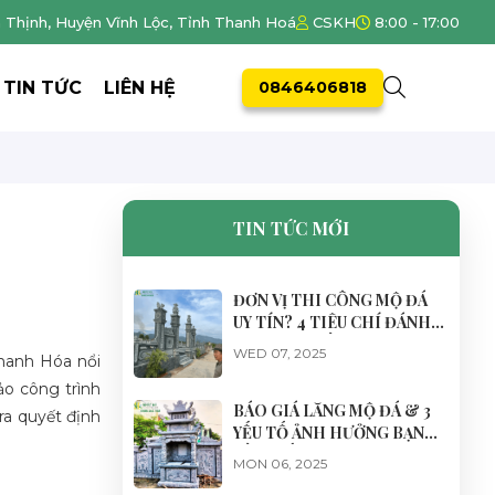
h Thịnh, Huyện Vĩnh Lộc, Tỉnh Thanh Hoá
CSKH
8:00 - 17:00
TIN TỨC
LIÊN HỆ
0846406818
TIN TỨC MỚI
ĐƠN VỊ THI CÔNG MỘ ĐÁ
UY TÍN? 4 TIÊU CHÍ ĐÁNH
GIÁ HÀNG ĐẦU
WED 07, 2025
Thanh Hóa nổi
ảo công trình
BÁO GIÁ LĂNG MỘ ĐÁ & 3
 ra quyết định
YẾU TỐ ẢNH HƯỞNG BẠN
CẦN BIẾT
MON 06, 2025