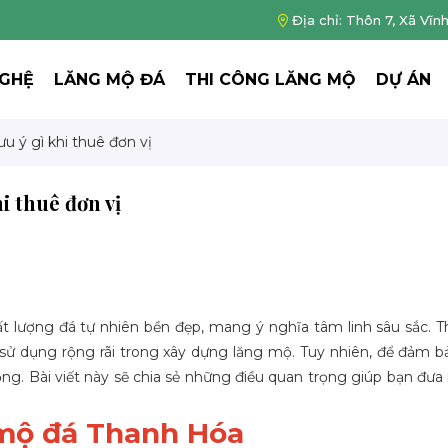
Địa chỉ: Thôn 7, Xã Vĩn
NGHỆ
LĂNG MỘ ĐÁ
THI CÔNG LĂNG MỘ
DỰ ÁN
u ý gì khi thuê đơn vị
i thuê đơn vị
ất lượng đá tự nhiên bền đẹp, mang ý nghĩa tâm linh sâu sắc. 
 sử dụng rộng rãi trong xây dựng lăng mộ. Tuy nhiên, để đảm b
rọng. Bài viết này sẽ chia sẻ những điều quan trọng giúp bạn đưa
 mộ đá Thanh Hóa