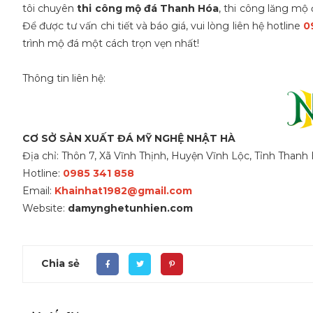
tôi chuyên
thi công mộ đá Thanh Hóa
,
thi công lăng mộ 
Để được tư vấn chi tiết và báo giá, vui lòng liên hệ hotline
0
trình mộ đá một cách trọn vẹn nhất!
Thông tin liên hệ:
CƠ SỞ SẢN XUẤT ĐÁ MỸ NGHỆ NHẬT HÀ
Địa chỉ: Thôn 7, Xã Vĩnh Thịnh, Huyện Vĩnh Lộc, Tỉnh Thanh
Hotline:
0985 341 858
Email:
Khainhat1982@gmail.com
Website:
damynghetunhien.com
Chia sẻ