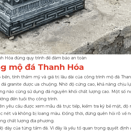
nh Hóa đúng quy trình để đảm bảo an toàn
ông mộ đá Thanh Hóa
ộ bền, tính thẩm mỹ và giá trị lâu dài của công trình mộ đá Tha
 và đá granite được ưa chuộng. Nhờ độ cứng cao, khả năng chịu l
công nào cũng sử dụng đá nguyên khối chất lượng cao. Một số nơi
ưởng đến tuổi thọ công trình.
nên yêu cầu được xem mẫu đá trực tiếp, kiểm tra kỹ bề mặt, độ
sắc nét và không bị loang màu. Đồng thời, đừng quên hỏi rõ về 
đúng chất lượng địa phương.
 độ dày của từng tấm đá. Vì đây là yếu tố quan trọng quyết định