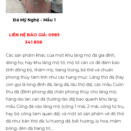
Đá Mỹ Nghệ - Mẫu 1
LIÊN HỆ BÁO GIÁ: 0985
341 858
Các sản phẩm khác của một khu lăng mộ đá gia đình,
dòng họ; hay khu lăng mộ tổ; mộ tổ cần có để đảm bảo
tính đồng bộ, thẩm mỹ, trang trọng, bề thế và chuẩn
phong thủy tâm linh như các hạng mục: Lăng thờ đá (hay
còn gọi là long đình đá, lăng đá, lầu thờ đá); các mẫu Cuốn
thư đá (Bình phong đá) chấn phong thủy cho lăng mộ;
hàng rào lan can đá (tường rào đá) bao quanh khu lăng;
mẫu Cổng đá vào lăng mộ (cổng 1 mái, 2 mái, cổng tứ trụ,
hay bộ cổng tam quan đá); và một số sản phẩm về đồ thờ
đá như: bàn thờ đá; lư hương đá; bát hương, lọ hoa, mâm
bồng; đèn đá trang trí;…