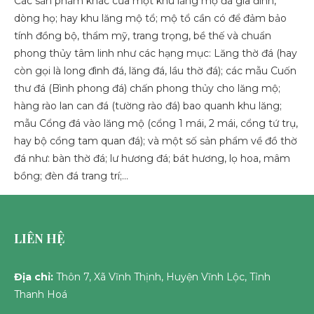
Các sản phẩm khác của một khu lăng mộ đá gia đình,
dòng họ; hay khu lăng mộ tổ; mộ tổ cần có để đảm bảo
tính đồng bộ, thẩm mỹ, trang trọng, bề thế và chuẩn
phong thủy tâm linh như các hạng mục: Lăng thờ đá (hay
còn gọi là long đình đá, lăng đá, lầu thờ đá); các mẫu Cuốn
thư đá (Bình phong đá) chấn phong thủy cho lăng mộ;
hàng rào lan can đá (tường rào đá) bao quanh khu lăng;
mẫu Cổng đá vào lăng mộ (cổng 1 mái, 2 mái, cổng tứ trụ,
hay bộ cổng tam quan đá); và một số sản phẩm về đồ thờ
đá như: bàn thờ đá; lư hương đá; bát hương, lọ hoa, mâm
bồng; đèn đá trang trí;…
LIÊN HỆ
Địa chỉ:
Thôn 7, Xã Vĩnh Thịnh, Huyện Vĩnh Lộc, Tỉnh
Thanh Hoá