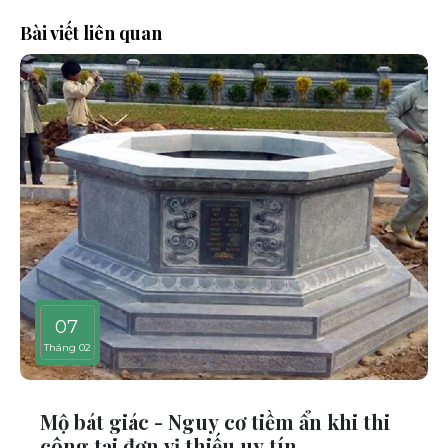
Bài viết liên quan
07
Tháng 02
Mộ bát giác - Nguy cơ tiềm ẩn khi thi
công tại đơn vị thiếu uy tín