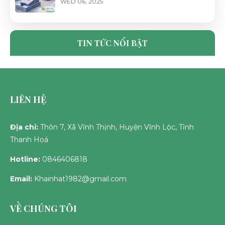
WED 06, 2025
CỔNG ĐÁ LĂNG MỘ ĐẸP, CHUẨN PHONG
THỦY - ĐÁ MỸ NGHỆ NHẬT HÀ
TIN TỨC NỔI BẬT
TUE 06, 2025
LIÊN HỆ
Địa chỉ:
Thôn 7, Xã Vĩnh Thịnh, Huyện Vĩnh Lộc, Tỉnh
Thanh Hoá
Hotline:
0846406818
Email:
Khainhat1982@gmail.com
VỀ CHÚNG TÔI