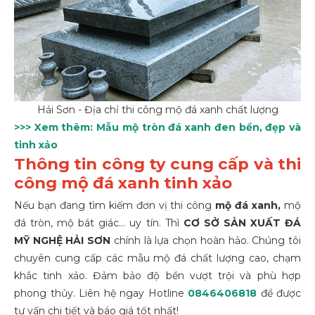
Hải Sơn - Địa chỉ thi công mộ đá xanh chất lượng
>>> Xem thêm:
Mẫu mộ tròn đá xanh đen bền, đẹp và
tinh xảo
Thông tin công ty cung cấp và thi
công mộ đá xanh tinh xảo
Nếu bạn đang tìm kiếm đơn vị thi công
mộ
đá xanh,
mộ
đá tròn, mộ bát giác...
uy tín. Thì
CƠ SỞ SẢN XUẤT ĐÁ
MỸ NGHỆ HẢI SƠN
chính là lựa chọn hoàn hảo. Chúng tôi
chuyên cung cấp các mẫu mộ đá chất lượng cao, chạm
khắc tinh xảo. Đảm bảo độ bền vượt trội và phù hợp
phong thủy. Liên hệ ngay Hotline
0846406818
để được
tư vấn chi tiết và báo giá tốt nhất!