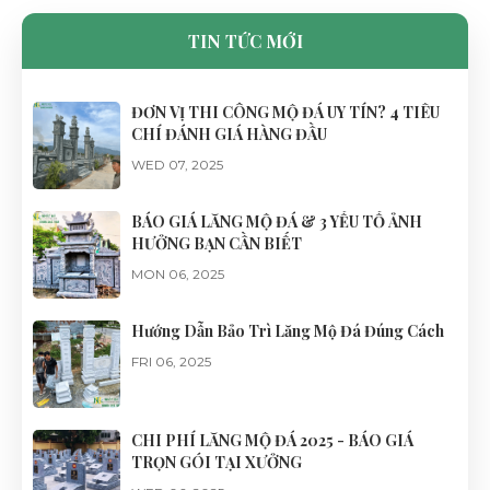
TIN TỨC MỚI
ĐƠN VỊ THI CÔNG MỘ ĐÁ UY TÍN? 4 TIÊU
CHÍ ĐÁNH GIÁ HÀNG ĐẦU
WED 07, 2025
BÁO GIÁ LĂNG MỘ ĐÁ & 3 YẾU TỐ ẢNH
HƯỞNG BẠN CẦN BIẾT
MON 06, 2025
Hướng Dẫn Bảo Trì Lăng Mộ Đá Đúng Cách
FRI 06, 2025
CHI PHÍ LĂNG MỘ ĐÁ 2025 - BÁO GIÁ
TRỌN GÓI TẠI XƯỞNG