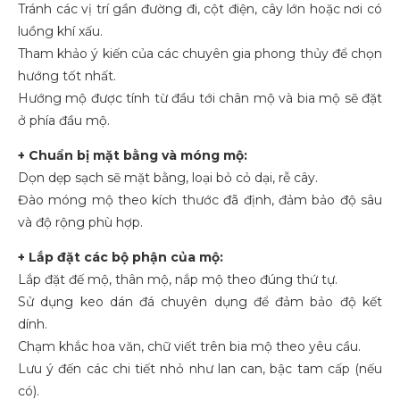
Tránh các vị trí gần đường đi, cột điện, cây lớn hoặc nơi có
luồng khí xấu.
Tham khảo ý kiến của các chuyên gia phong thủy để chọn
hướng tốt nhất.
Hướng mộ được tính từ đầu tới chân mộ và bia mộ sẽ đặt
ở phía đầu mộ.
+ Chuẩn bị mặt bằng và móng mộ:
Dọn dẹp sạch sẽ mặt bằng, loại bỏ cỏ dại, rễ cây.
Đào móng mộ theo kích thước đã định, đảm bảo độ sâu
và độ rộng phù hợp.
+ Lắp đặt các bộ phận của mộ:
Lắp đặt đế mộ, thân mộ, nắp mộ theo đúng thứ tự.
Sử dụng keo dán đá chuyên dụng để đảm bảo độ kết
dính.
Chạm khắc hoa văn, chữ viết trên bia mộ theo yêu cầu.
Lưu ý đến các chi tiết nhỏ như lan can, bậc tam cấp (nếu
có).