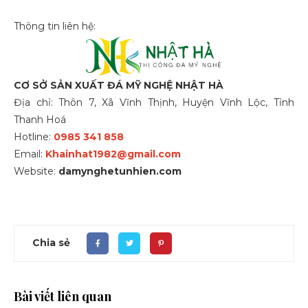
Thông tin liên hệ:
CƠ SỞ SẢN XUẤT ĐÁ MỸ NGHỆ NHẬT HÀ
Địa chỉ: Thôn 7, Xã Vĩnh Thịnh, Huyện Vĩnh Lộc, Tỉnh
Thanh Hoá
Hotline:
0985 341 858
Email:
Khainhat1982@gmail.com
Website:
damynghetunhien.com
Chia sẻ
Bài viết liên quan