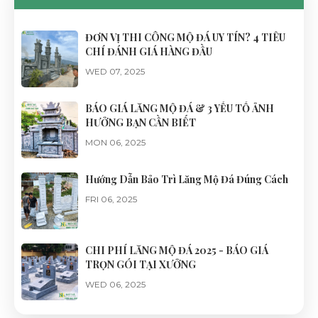
ĐƠN VỊ THI CÔNG MỘ ĐÁ UY TÍN? 4 TIÊU
CHÍ ĐÁNH GIÁ HÀNG ĐẦU
WED 07, 2025
BÁO GIÁ LĂNG MỘ ĐÁ & 3 YẾU TỐ ẢNH
HƯỞNG BẠN CẦN BIẾT
MON 06, 2025
Hướng Dẫn Bảo Trì Lăng Mộ Đá Đúng Cách
FRI 06, 2025
CHI PHÍ LĂNG MỘ ĐÁ 2025 - BÁO GIÁ
TRỌN GÓI TẠI XƯỞNG
WED 06, 2025