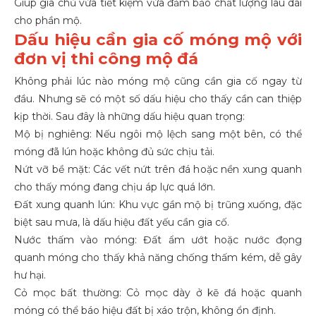
Giúp gia chủ vừa tiết kiệm vừa đảm bảo chất lượng lâu dài
cho phần mộ.
Dấu hiệu cần gia cố móng mộ với
đơn vị thi công mộ đá
Không phải lúc nào móng mộ cũng cần gia cố ngay từ
đầu. Nhưng sẽ có một số dấu hiệu cho thấy cần can thiệp
kịp thời. Sau đây là những dấu hiệu quan trọng:
Mộ bị nghiêng: Nếu ngôi mộ lệch sang một bên, có thể
móng đã lún hoặc không đủ sức chịu tải.
Nứt vỡ bề mặt: Các vết nứt trên đá hoặc nền xung quanh
cho thấy móng đang chịu áp lực quá lớn.
Đất xung quanh lún: Khu vực gần mộ bị trũng xuống, đặc
biệt sau mưa, là dấu hiệu đất yếu cần gia cố.
Nước thấm vào móng: Đất ẩm ướt hoặc nước đọng
quanh móng cho thấy khả năng chống thấm kém, dễ gây
hư hại.
Cỏ mọc bất thường: Cỏ mọc dày ở kẽ đá hoặc quanh
móng có thể báo hiệu đất bị xáo trộn, không ổn định.