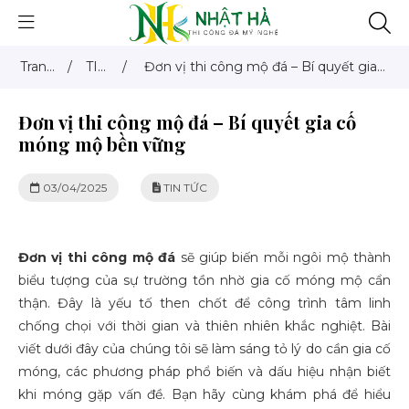
Trang
/
TIN
/
Đơn vị thi công mộ đá – Bí quyết gia
chủ
TỨC
cố móng mộ bền vững
Đơn vị thi công mộ đá – Bí quyết gia cố
móng mộ bền vững
03/04/2025
TIN TỨC
Đơn vị thi công mộ đá
sẽ giúp biến mỗi ngôi mộ thành
biểu tượng của sự trường tồn nhờ gia cố móng mộ cẩn
thận. Đây là yếu tố then chốt để công trình tâm linh
chống chọi với thời gian và thiên nhiên khắc nghiệt. Bài
viết dưới đây của chúng tôi sẽ làm sáng tỏ lý do cần gia cố
móng, các phương pháp phổ biến và dấu hiệu nhận biết
khi móng gặp vấn đề. Bạn hãy cùng khám phá để hiểu