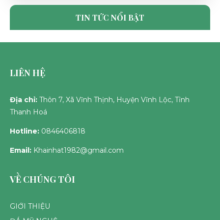
CỔNG ĐÁ LĂNG MỘ ĐẸP, CHUẨN PHONG
THỦY - ĐÁ MỸ NGHỆ NHẬT HÀ
TIN TỨC NỔI BẬT
TUE 06, 2025
LIÊN HỆ
Địa chỉ:
Thôn 7, Xã Vĩnh Thịnh, Huyện Vĩnh Lộc, Tỉnh
Thanh Hoá
Hotline:
0846406818
Email:
Khainhat1982@gmail.com
VỀ CHÚNG TÔI
GIỚI THIỆU