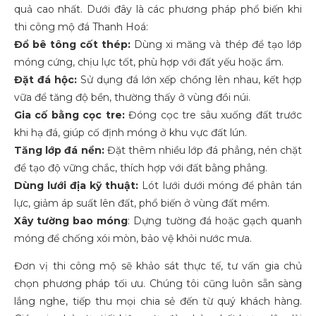
quả cao nhất. Dưới đây là các phương pháp phổ biến khi
thi công mộ đá Thanh Hoá:
Đổ bê tông cốt thép:
Dùng xi măng và thép để tạo lớp
móng cứng, chịu lực tốt, phù hợp với đất yếu hoặc ẩm.
Đặt đá hộc:
Sử dụng đá lớn xếp chồng lên nhau, kết hợp
vữa để tăng độ bền, thường thấy ở vùng đồi núi.
Gia cố bằng cọc tre:
Đóng cọc tre sâu xuống đất trước
khi hạ đá, giúp cố định móng ở khu vực đất lún.
Tăng lớp đá nền:
Đặt thêm nhiều lớp đá phẳng, nén chặt
để tạo độ vững chắc, thích hợp với đất bằng phẳng.
Dùng lưới địa kỹ thuật:
Lót lưới dưới móng để phân tán
lực, giảm áp suất lên đất, phổ biến ở vùng đất mềm.
Xây tường bao móng
: Dựng tường đá hoặc gạch quanh
móng để chống xói mòn, bảo vệ khỏi nước mưa.
Đơn vị thi công mộ sẽ khảo sát thực tế, tư vấn gia chủ
chọn phương pháp tối ưu. Chúng tôi cũng luôn sẵn sàng
lắng nghe, tiếp thu mọi chia sẻ đến từ quý khách hàng.