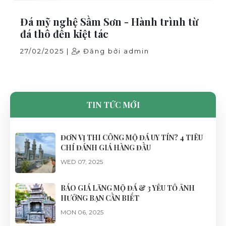
Đá mỹ nghệ Sầm Sơn - Hành trình từ
đá thô đến kiệt tác
27/02/2025 |
Đăng bởi admin
TIN TỨC MỚI
ĐƠN VỊ THI CÔNG MỘ ĐÁ UY TÍN? 4 TIÊU
CHÍ ĐÁNH GIÁ HÀNG ĐẦU
WED 07, 2025
BÁO GIÁ LĂNG MỘ ĐÁ & 3 YẾU TỐ ẢNH
HƯỞNG BẠN CẦN BIẾT
MON 06, 2025