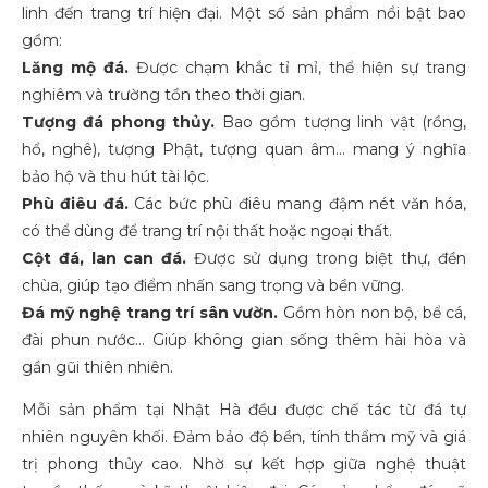
linh đến trang trí hiện đại. Một số sản phẩm nổi bật bao
gồm:
Lăng mộ đá.
Được chạm khắc tỉ mỉ, thể hiện sự trang
nghiêm và trường tồn theo thời gian.
Tượng đá phong thủy.
Bao gồm tượng linh vật (rồng,
hổ, nghê), tượng Phật, tượng quan âm… mang ý nghĩa
bảo hộ và thu hút tài lộc.
Phù điêu đá.
Các bức phù điêu mang đậm nét văn hóa,
có thể dùng để trang trí nội thất hoặc ngoại thất.
Cột đá, lan can đá.
Được sử dụng trong biệt thự, đền
chùa, giúp tạo điểm nhấn sang trọng và bền vững.
Đá mỹ nghệ trang trí sân vườn.
Gồm hòn non bộ, bể cá,
đài phun nước… Giúp không gian sống thêm hài hòa và
gần gũi thiên nhiên.
Mỗi sản phẩm tại Nhật Hà đều được chế tác từ đá tự
nhiên nguyên khối. Đảm bảo độ bền, tính thẩm mỹ và giá
trị phong thủy cao. Nhờ sự kết hợp giữa nghệ thuật