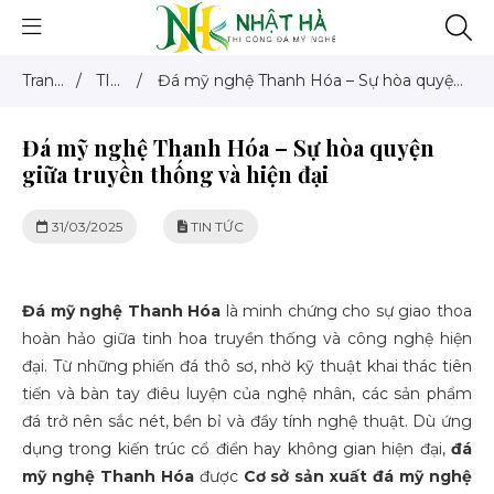
Trang
/
TIN
/
Đá mỹ nghệ Thanh Hóa – Sự hòa quyện
chủ
TỨC
giữa truyền thống và hiện đại
Đá mỹ nghệ Thanh Hóa – Sự hòa quyện
giữa truyền thống và hiện đại
31/03/2025
TIN TỨC
Đá mỹ nghệ Thanh Hóa
là minh chứng cho sự giao thoa
hoàn hảo giữa tinh hoa truyền thống và công nghệ hiện
đại. Từ những phiến đá thô sơ, nhờ kỹ thuật khai thác tiên
tiến và bàn tay điêu luyện của nghệ nhân, các sản phẩm
đá trở nên sắc nét, bền bỉ và đầy tính nghệ thuật. Dù ứng
dụng trong kiến trúc cổ điển hay không gian hiện đại,
đá
mỹ nghệ Thanh Hóa
được
Cơ sở sản xuất đá mỹ nghệ