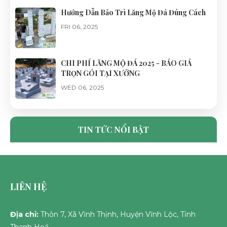
Hướng Dẫn Bảo Trì Lăng Mộ Đá Đúng Cách
FRI 06, 2025
CHI PHÍ LĂNG MỘ ĐÁ 2025 - BÁO GIÁ
TRỌN GÓI TẠI XƯỞNG
WED 06, 2025
CỔNG ĐÁ LĂNG MỘ ĐẸP, CHUẨN PHONG
THỦY - ĐÁ MỸ NGHỆ NHẬT HÀ
TIN TỨC NỔI BẬT
TUE 06, 2025
LIÊN HỆ
Địa chỉ:
Thôn 7, Xã Vĩnh Thịnh, Huyện Vĩnh Lộc, Tỉnh
Thanh Hoá