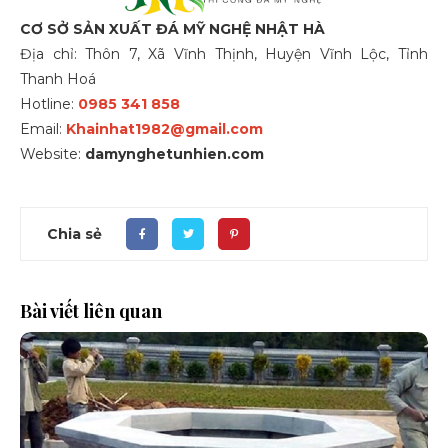
CƠ SỞ SẢN XUẤT ĐÁ MỸ NGHỆ NHẬT HÀ
Địa chỉ: Thôn 7, Xã Vĩnh Thịnh, Huyện Vĩnh Lộc, Tỉnh
Thanh Hoá
Hotline:
0985 341 858
Email:
Khainhat1982@gmail.com
Website:
damynghetunhien.com
Chia sẻ
Bài viết liên quan