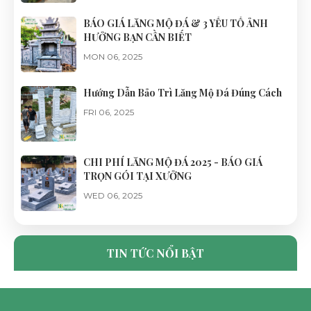
BÁO GIÁ LĂNG MỘ ĐÁ & 3 YẾU TỐ ẢNH
HƯỞNG BẠN CẦN BIẾT
MON 06, 2025
Hướng Dẫn Bảo Trì Lăng Mộ Đá Đúng Cách
FRI 06, 2025
CHI PHÍ LĂNG MỘ ĐÁ 2025 - BÁO GIÁ
TRỌN GÓI TẠI XƯỞNG
WED 06, 2025
CỔNG ĐÁ LĂNG MỘ ĐẸP, CHUẨN PHONG
THỦY - ĐÁ MỸ NGHỆ NHẬT HÀ
TIN TỨC NỔI BẬT
TUE 06, 2025