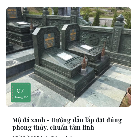
07
Tháng 02
Mộ đá xanh - Hướng dẫn lắp đặt đúng
phong thủy, chuẩn tâm linh