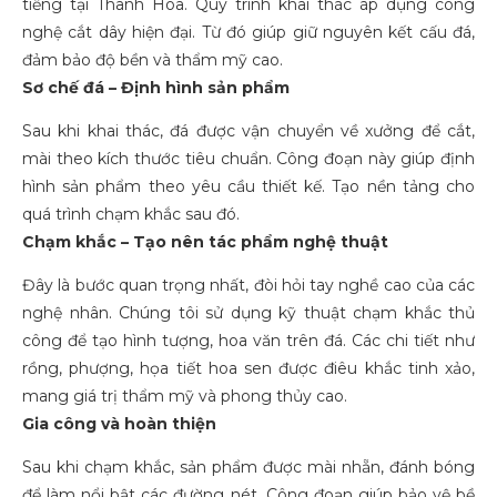
tiếng tại Thanh Hóa. Quy trình khai thác áp dụng công
nghệ cắt dây hiện đại. Từ đó giúp giữ nguyên kết cấu đá,
đảm bảo độ bền và thẩm mỹ cao.
Sơ chế đá – Định hình sản phẩm
Sau khi khai thác, đá được vận chuyển về xưởng để cắt,
mài theo kích thước tiêu chuẩn. Công đoạn này giúp định
hình sản phẩm theo yêu cầu thiết kế. Tạo nền tảng cho
quá trình chạm khắc sau đó.
Chạm khắc – Tạo nên tác phẩm nghệ thuật
Đây là bước quan trọng nhất, đòi hỏi tay nghề cao của các
nghệ nhân. Chúng tôi sử dụng kỹ thuật chạm khắc thủ
công để tạo hình tượng, hoa văn trên đá. Các chi tiết như
rồng, phượng, họa tiết hoa sen được điêu khắc tinh xảo,
mang giá trị thẩm mỹ và phong thủy cao.
Gia công và hoàn thiện
Sau khi chạm khắc, sản phẩm được mài nhẵn, đánh bóng
để làm nổi bật các đường nét. Công đoạn giúp bảo vệ bề