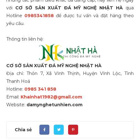
với
CƠ SỞ SẢN XUẤT ĐÁ MỸ NGHỆ NHẬT HÀ
qua
Hotline
0985341858
để được tư vấn và đặt hàng theo
yêu cầu.
Thông tin liên hệ:
CƠ SỞ SẢN XUẤT ĐÁ MỸ NGHỆ NHẬT HÀ
Địa chỉ: Thôn 7, Xã Vĩnh Thịnh, Huyện Vĩnh Lộc, Tỉnh
Thanh Hoá
Hotline:
0985 341 858
Email:
Khainhat1982@gmail.com
Website:
damynghetunhien.com
Chia sẻ