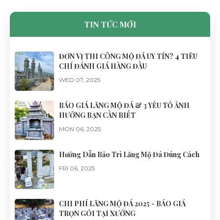
TIN TỨC MỚI
ĐƠN VỊ THI CÔNG MỘ ĐÁ UY TÍN? 4 TIÊU
CHÍ ĐÁNH GIÁ HÀNG ĐẦU
WED 07, 2025
BÁO GIÁ LĂNG MỘ ĐÁ & 3 YẾU TỐ ẢNH
HƯỞNG BẠN CẦN BIẾT
MON 06, 2025
Hướng Dẫn Bảo Trì Lăng Mộ Đá Đúng Cách
FRI 06, 2025
CHI PHÍ LĂNG MỘ ĐÁ 2025 - BÁO GIÁ
TRỌN GÓI TẠI XƯỞNG