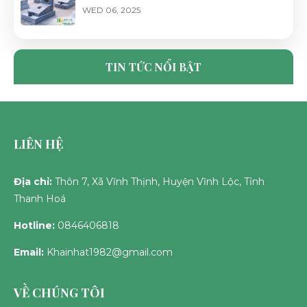
WED 06, 2025
CỔNG ĐÁ LĂNG MỘ ĐẸP, CHUẨN PHONG
THỦY - ĐÁ MỸ NGHỆ NHẬT HÀ
TIN TỨC NỔI BẬT
TUE 06, 2025
LIÊN HỆ
Địa chỉ:
Thôn 7, Xã Vĩnh Thịnh, Huyện Vĩnh Lộc, Tỉnh
Thanh Hoá
Hotline:
0846406818
Email:
Khainhat1982@gmail.com
VỀ CHÚNG TÔI