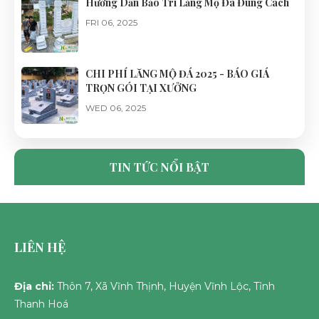
Hướng Dẫn Bảo Trì Lăng Mộ Đá Đúng Cách
FRI 06, 2025
CHI PHÍ LĂNG MỘ ĐÁ 2025 - BÁO GIÁ
TRỌN GÓI TẠI XƯỞNG
WED 06, 2025
CỔNG ĐÁ LĂNG MỘ ĐẸP, CHUẨN PHONG
THỦY - ĐÁ MỸ NGHỆ NHẬT HÀ
TIN TỨC NỔI BẬT
TUE 06, 2025
LIÊN HỆ
Địa chỉ:
Thôn 7, Xã Vĩnh Thịnh, Huyện Vĩnh Lộc, Tỉnh
Thanh Hoá