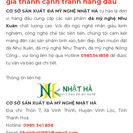
giá thành cạnh tranh hàng đầu
CƠ SỞ SẢN XUẤT ĐÁ MỸ NGHỆ NHẬT HÀ
tự hào là đơn
vị hàng đầu cung cấp các sản phẩm
đá mỹ nghệ Như
Xuân
chất lượng cao. Với đội ngũ nghệ nhân giàu kinh
nghiệm, công nghệ chế tác tiên tiến, chúng tôi cam kết
mang đến các sản phẩm tinh xảo, bền đẹp. Bạn muốn đặt
đá Như Xuân, đá mỹ nghệ Như Thanh, đá mỹ nghệ Nông
Cống,... vui lòng liên hệ qua Hotline
0985341858
để được
tư vấn và báo giá chi tiết.
Thông tin liên hệ:
CƠ SỞ SẢN XUẤT ĐÁ MỸ NGHỆ NHẬT HÀ
Địa chỉ: Thôn 7, Xã Vĩnh Thịnh, Huyện Vĩnh Lộc, Tỉnh
Thanh Hoá
Hotline:
0985 341 858
Email:
Khainhat1982@gmail.com