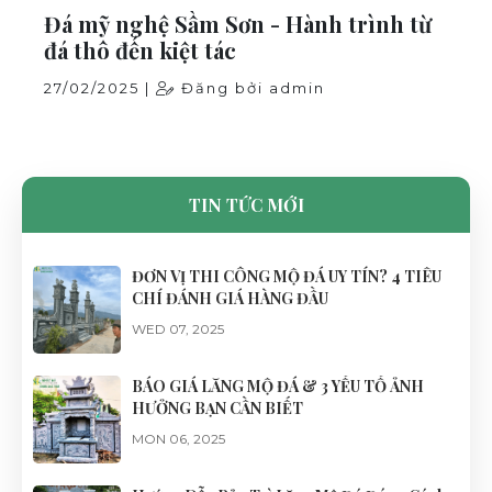
Đá mỹ nghệ Sầm Sơn - Hành trình từ
đá thô đến kiệt tác
27/02/2025 |
Đăng bởi admin
TIN TỨC MỚI
ĐƠN VỊ THI CÔNG MỘ ĐÁ UY TÍN? 4 TIÊU
CHÍ ĐÁNH GIÁ HÀNG ĐẦU
WED 07, 2025
BÁO GIÁ LĂNG MỘ ĐÁ & 3 YẾU TỐ ẢNH
HƯỞNG BẠN CẦN BIẾT
MON 06, 2025